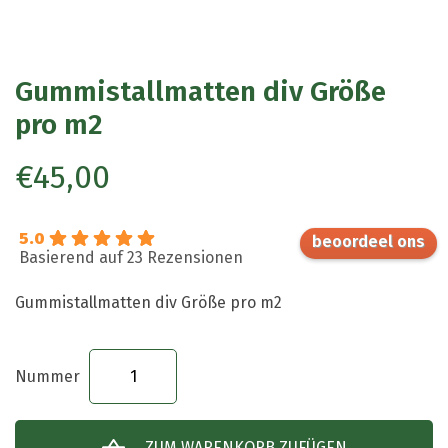
Gummistallmatten div Größe
pro m2
€
45,00
5.0
Basierend auf 23 Rezensionen
Gummistallmatten div Größe pro m2
Gummistallmatten
div
Größe
ZUM WARENKORB ZUFÜGEN