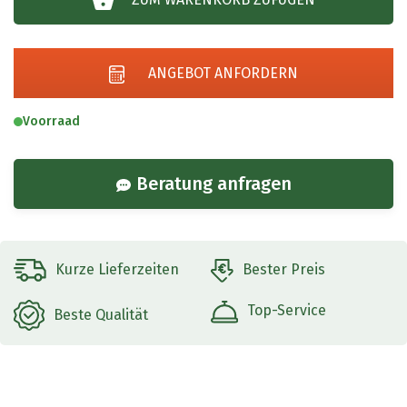
pro
m2
Menge
ANGEBOT ANFORDERN
Voorraad
Beratung anfragen
Kurze Lieferzeiten
Bester Preis
Top-Service
Beste Qualität