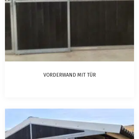
VORDERWAND MIT TÜR
Dieses
Produkt
weist
mehrere