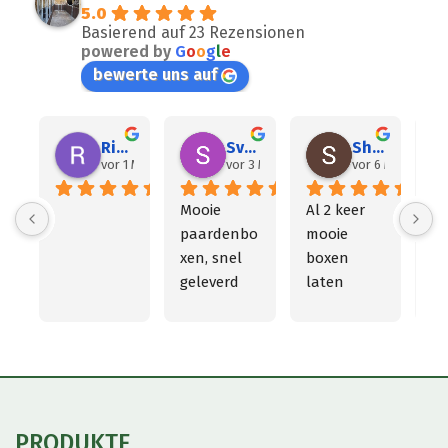
5.0
Basierend auf 23 Rezensionen
powered by
G
o
o
g
l
e
bewerte uns auf
Rick van de Kop
Sven van Eck
Sharon Piket
vor 1 Monat
vor 3 Monaten
vor 6 Monaten
Mooie 
Al 2 keer 
Dit
paardenbo
mooie 
de
xen, snel 
boxen 
pa
geleverd 
laten 
je
en 
plaatsen! 
Su
gemonteer
Top 
ge
d
service!!
na
de
be
En
PRODUKTE