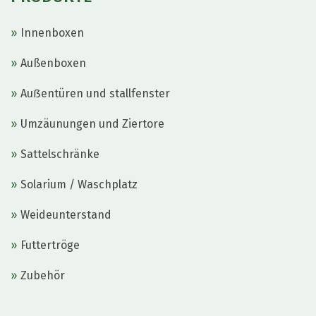
st
fa
Innenboxen
!
Außenboxen
Auẞentüren und stallfenster
Umzäunungen und Ziertore
Sattelschränke
Solarium / Waschplatz
Weideunterstand
Futtertröge
Zubehör