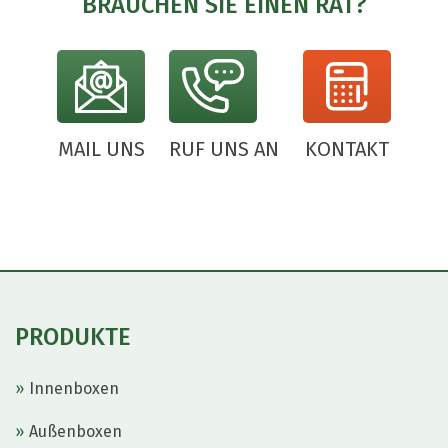
BRAUCHEN SIE EINEN RAT?
En
he
st
fa
st
!
MAIL UNS
RUF UNS AN
KONTAKT
PRODUKTE
Innenboxen
Außenboxen