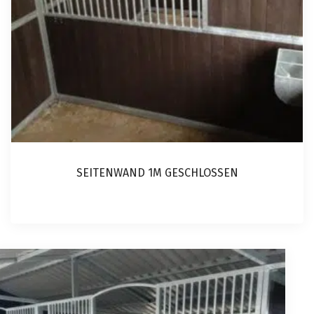
SEITENWAND 1M GESCHLOSSEN
Dieses
Produkt
weist
mehrere