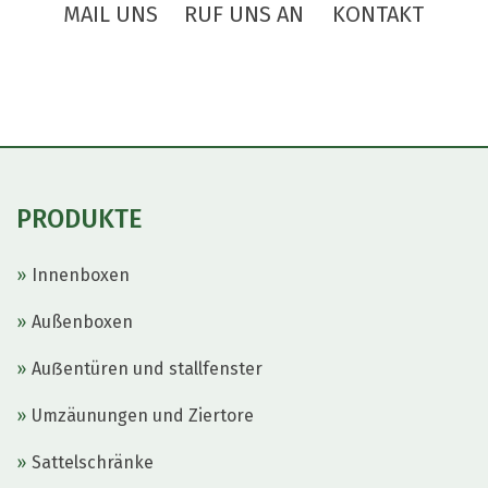
!
MAIL UNS
RUF UNS AN
KONTAKT
PRODUKTE
Innenboxen
Außenboxen
Auẞentüren und stallfenster
Umzäunungen und Ziertore
Sattelschränke