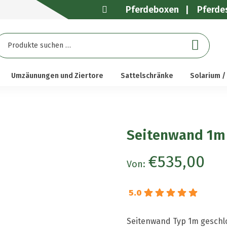
Pferdeboxen
Pferdes
uchen
ach:
Umzäunungen und Ziertore
Sattelschränke
Solarium /
Seitenwand 1m
€
535,00
Von:
5.0
Seitenwand Typ 1m geschlo