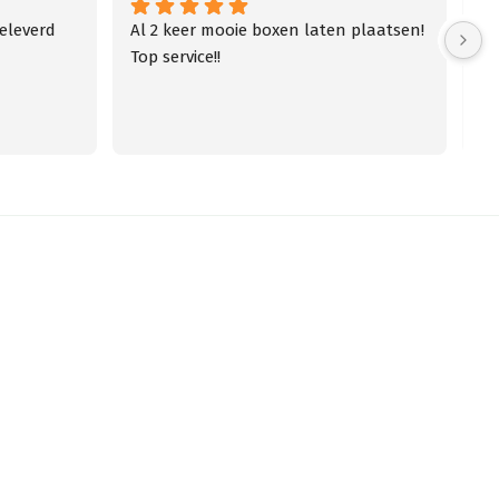
leverd 
Al 2 keer mooie boxen laten plaatsen! 
Di
Top service!!
bo
de
fa