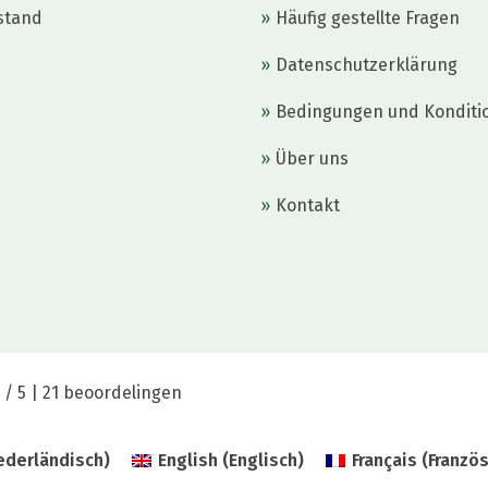
stand
Häufig gestellte Fragen
Datenschutzerklärung
Bedingungen und Konditi
Über uns
Kontakt
 / 5 |
21 beoordelingen
ederländisch
)
English
(
Englisch
)
Français
(
Franzö