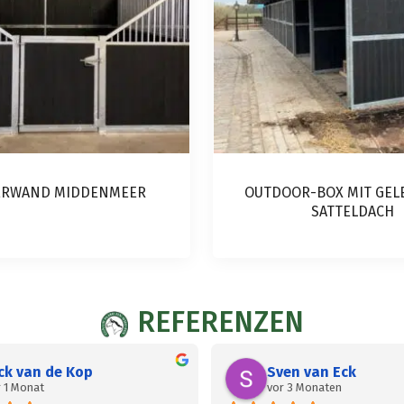
ERWAND MIDDENMEER
OUTDOOR-BOX MIT GEL
SATTELDACH
Dieses
Produkt
REFERENZEN
weist
mehrere
ck van de Kop
Sven van Eck
Varianten
 1 Monat
vor 3 Monaten