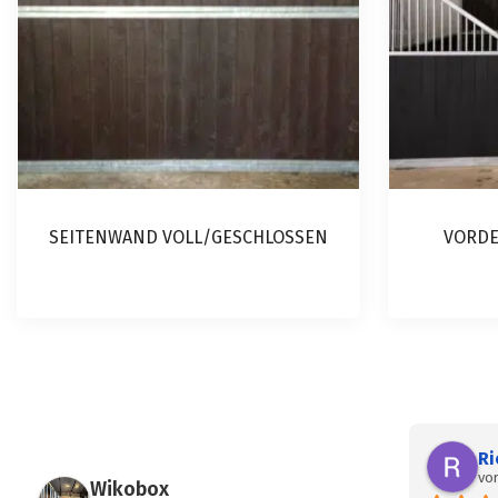
SEITENWAND VOLL/GESCHLOSSEN
VORD
Dieses
Produkt
weist
mehrere
Ri
Varianten
vor
Wikobox