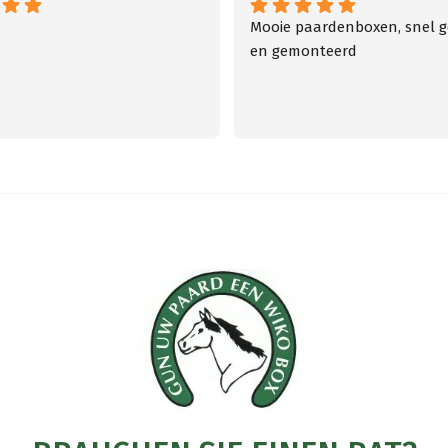
auf.
Mooie paardenboxen, snel ge
Die
en gemonteerd
Optionen
können
auf
der
Produktseite
gewählt
werden