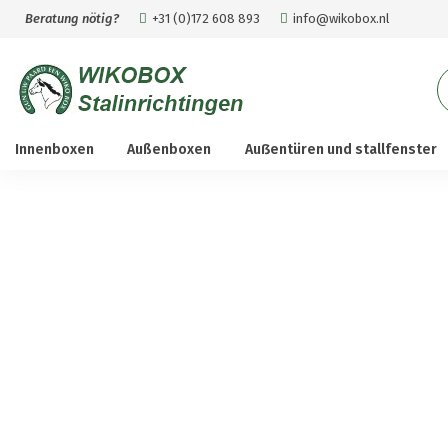
Beratung nötig?
+31 (0)172 608 893
info@wikobox.nl
S
n
Innenboxen
Außenboxen
Auẞentüren und stallfenster