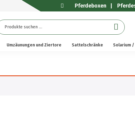
Pferdeboxen
Pferdes
uchen
ach:
Umzäunungen und Ziertore
Sattelschränke
Solarium /