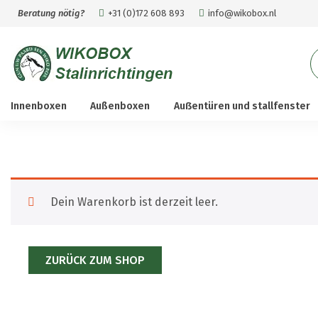
Beratung nötig?
+31 (0)172 608 893
info@wikobox.nl
S
n
Innenboxen
Außenboxen
Auẞentüren und stallfenster
Dein Warenkorb ist derzeit leer.
ZURÜCK ZUM SHOP